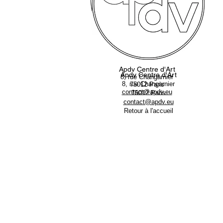
Apdv Centre d'Art
Apdv Centre d'Art
8, rue Changarnier
8, rue Changarnier
75012 Paris
contact@apdv.eu
75012 Paris
contact@apdv.eu
Retour à l'accueil